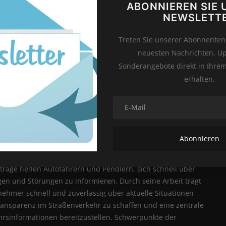
ABONNIEREN SIE 
d
NEWSLETT
W
0
0
0
0
Ka
Treten Sie unserer Abonnentenl
ei
neuesten Nachrichten, U
de
Lustig
Wütend
Traurig
Wow
Sonderangebote direkt in Ihre
W
erhalten.
s
se
Wi
W
be
Abonnieren
itglied bei wazeSN und veröffentlicht aktuelle
ak
Baustellen, Blitzer, Veranstaltungen und wichtige
la
iträge helfen Autofahrern und Pendlern, sich schnell über
en und Störungen zu informieren. Durch seine Arbeit trägt
lnehmer schnell und zuverlässig über aktuelle Situationen
 Transparenz im Straßenverkehr zu schaffen und eine zentrale
ehrsinformationen bereitzustellen. Schwerpunkte der