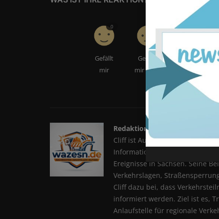
0
0
0
Gefällt
Gefällt
Liebe
mir
mir nicht
Redaktion
Cliff ist Autor und Community-M
Informationen rund um Verkehr, 
Ereignisse in Sachsen. Seine Be
Verkehrslagen, Straßensperrung
Cliff dazu bei, dass Verkehrstei
informiert werden. Ziel ist es,
Anlaufstelle für regionale Verk