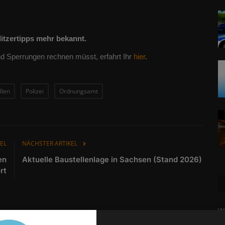
litzertipps mehr bekannt.
nd Sperrungen rechnen müsst, erfahrt Ihr
hier
.
llen
Polizei
Ordnungsamt
EL
NÄCHSTER ARTIKEL
en
Aktuelle Baustellenlage in Sachsen (Stand 2026)
rt
Wa
W