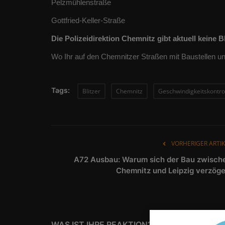
Pelzmühlenstraße
Gottfried-Keller-Straße
Die Polizeidirektion Chemnitz gibt aktuell keine B
Wo Ihr auf den Chemnitzer Straßen mit Baustellen u
Tags:
Blitzer
Chemnitz
Geschwindigkeitskontro
VORHERIGER ARTIK
A72 Ausbau: Warum sich der Bau zwisch
Chemnitz und Leipzig verzöge
WAS IST IHRE REAKTION?