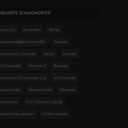
BELIEBTE SCHLAGWÖRTER
Chemnitz
Baustellen
Blitzer
Geschwindigkeitskontrollen
dresden
Infrastruktur Sachsen
handy
Sachsen
A72 Baustelle
hohndorf
dekstop
Autobahn A72 Verzögerung
stau sachsen
Sachschäden
bombenfund
lichtenau
compouter
A72 Chemnitz Leipzig
bauarbeiten sachsen
Unfallursachen