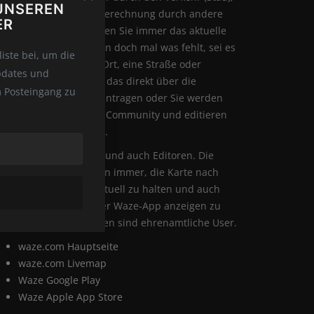
UNSEREN
ank Echtzeit-Verkehrsberechnung durch andere
ER
aze-User. In Waze finden Sie immer das aktuelle
rtenmaterial und wenn doch mal was fehlt, sei es
iste bei, um die
ne Baustelle oder ein Ort, eine Straße oder
pdates und
rgleichen, können Sie das direkt über die
m Posteingang zu
azeApp melden und eintragen oder Sie werden
elbst ein Teil der Waze-Community und editieren
lbst in der WazeWorld.
r sind alle Waze-User und auch Editoren. Die
aze-Editoren versuchen immer, die Karte nach
sten Möglichkeiten aktuell zu halten und auch
tuelle Baustellen in der Waze-App anzeigen zu
ssen. Alle Waze-Editoren sind ehrenamtliche User.
waze.com Hauptseite
waze.com Livemap
Waze Google Play
Waze Apple App Store