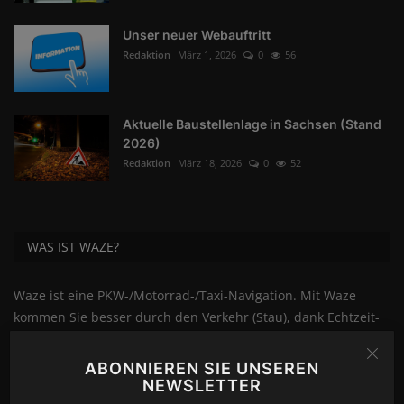
Unser neuer Webauftritt
Redaktion
März 1, 2026
0
56
Aktuelle Baustellenlage in Sachsen (Stand
2026)
Redaktion
März 18, 2026
0
52
WAS IST WAZE?
Waze ist eine PKW-/Motorrad-/Taxi-Navigation. Mit Waze
kommen Sie besser durch den Verkehr (Stau), dank Echtzeit-
Verkehrsberechnung durch andere Waze-User. In Waze
finden Sie immer das aktuelle Kartenmaterial und wenn doch
ABONNIEREN SIE UNSEREN
mal was fehlt, sei es eine Baustelle oder ein Ort, eine Straße
NEWSLETTER
oder dergleichen, können Sie das direkt über die WazeApp