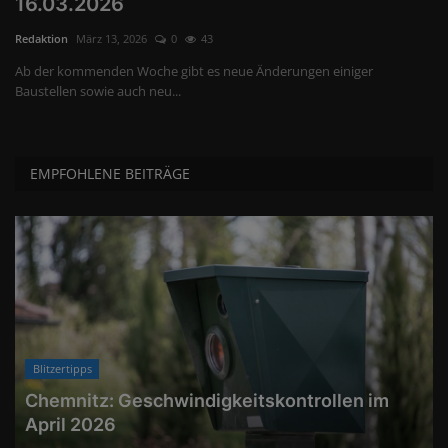
16.03.2026
Echtzeit-Karten
Redaktion
März 13, 2026
0
43
Bußgeldkatalog
Ab der kommenden Woche gibt es neue Änderungen einiger
Baustellen sowie auch neu...
Über uns
EMPFOHLENE BEITRÄGE
Blitzertipps
Chemnitz: Geschwindigkeitskontrollen im
April 2026