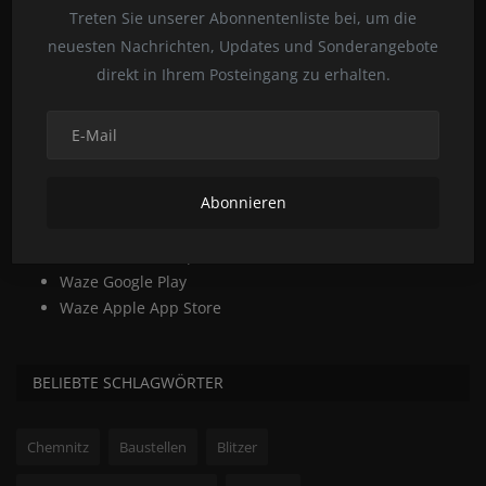
Treten Sie unserer Abonnentenliste bei, um die
melden und eintragen oder Sie werden selbst ein Teil der
neuesten Nachrichten, Updates und Sonderangebote
Waze-Community und editieren selbst in der WazeWorld.
direkt in Ihrem Posteingang zu erhalten.
Wir sind alle Waze-User und auch Editoren. Die Waze-
Editoren versuchen immer, die Karte nach besten
Möglichkeiten aktuell zu halten und auch aktuelle Baustellen
in der Waze-App anzeigen zu lassen. Alle Waze-Editoren sind
ehrenamtliche User.
Abonnieren
waze.com Hauptseite
waze.com Livemap
Waze Google Play
Waze Apple App Store
BELIEBTE SCHLAGWÖRTER
Chemnitz
Baustellen
Blitzer