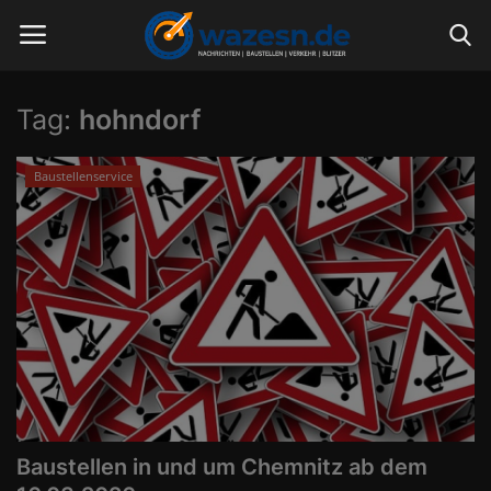
Tag:
hohndorf
Startseite
Baustellenservice
Community Mitglied werden /
Ehrenamtlicher Autor werden
News
Spenden
Community
Verkehrswarnmeldungen
Baustellen in und um Chemnitz ab dem