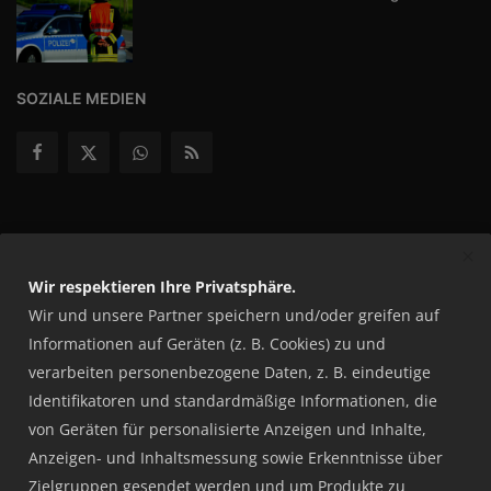
SOZIALE MEDIEN
Abonnieren Sie unseren Newsletter
Abonnieren
Wir respektieren Ihre Privatsphäre.
Wir und unsere Partner speichern und/oder greifen auf
Informationen auf Geräten (z. B. Cookies) zu und
verarbeiten personenbezogene Daten, z. B. eindeutige
© 2014–2026 wazesn.de – Alle Rechte vorbehalten. Verwendung
Identifikatoren und standardmäßige Informationen, die
von Inhalten oder Teilen der Webseite ist nur mit schriftlicher
von Geräten für personalisierte Anzeigen und Inhalte,
Erlaubnis zulässig.
Anzeigen- und Inhaltsmessung sowie Erkenntnisse über
Nutzungsbedingungen
Impressum
Datenschutzerklärung
Zielgruppen gesendet werden und um Produkte zu