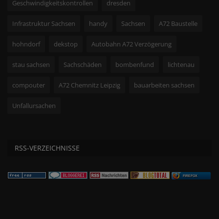
Geschwindigkeitskontrollen
dresden
Infrastruktur Sachsen
handy
Sachsen
A72 Baustelle
hohndorf
dekstop
Autobahn A72 Verzögerung
stau sachsen
Sachschäden
bombenfund
lichtenau
compouter
A72 Chemnitz Leipzig
bauarbeiten sachsen
Unfallursachen
RSS-VERZEICHNISSE
FIREFOX